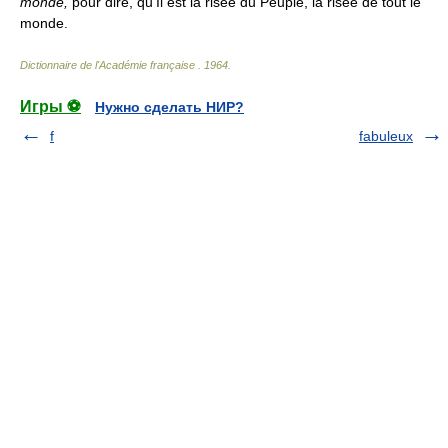
monde,
pour dire, qu'Il est la risée du Peuple, la risée de tout le
monde.
Dictionnaire de l'Académie française
.
1964
.
Игры ⚽
Нужно сделать НИР?
f
fabuleux