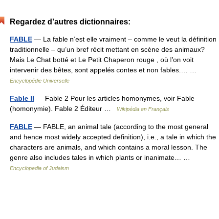
Regardez d'autres dictionnaires:
FABLE
— La fable n’est elle vraiment – comme le veut la définition
traditionnelle – qu’un bref récit mettant en scène des animaux?
Mais Le Chat botté et Le Petit Chaperon rouge , où l’on voit
intervenir des bêtes, sont appelés contes et non fables.… …
Encyclopédie Universelle
Fable II
— Fable 2 Pour les articles homonymes, voir Fable
(homonymie). Fable 2 Éditeur …
Wikipédia en Français
FABLE
— FABLE, an animal tale (according to the most general
and hence most widely accepted definition), i.e., a tale in which the
characters are animals, and which contains a moral lesson. The
genre also includes tales in which plants or inanimate… …
Encyclopedia of Judaism