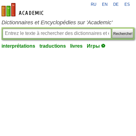
RU
EN
DE
ES
fr-academic.com
Dictionnaires et Encyclopédies sur 'Academic'
Recherche!
interprétations
traductions
livres
Игры ⚽