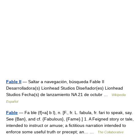
Fable II
— Saltar a navegación, búsqueda Fable II
Desarrolladora(s) Lionhead Studios Diseñador(es) Lionhead
Studios Fecha(s) de lanzamiento NA 21 de octubr …
Wikipedia
Español
Fable
— Fa ble (f[=a] b l), n. [F., fr. L. fabula, fr. fari to speak, say.
See {Ban}, and cf. {Fabulous}, {Fame}.] 1. A Feigned story or tale,
intended to instruct or amuse; a fictitious narration intended to
enforce some useful truth or precept; an… …
The Collaborative