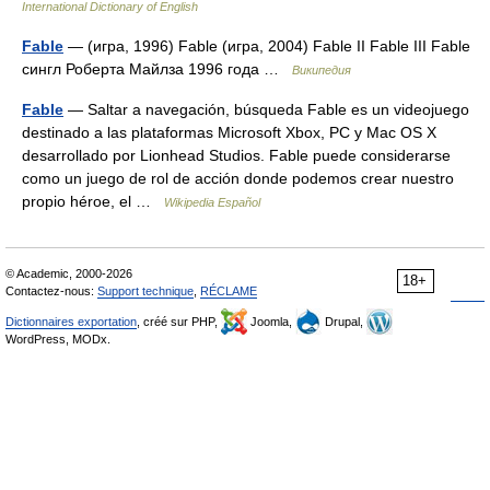
International Dictionary of English
Fable
— (игра, 1996) Fable (игра, 2004) Fable II Fable III Fable
сингл Роберта Майлза 1996 года …
Википедия
Fable
— Saltar a navegación, búsqueda Fable es un videojuego
destinado a las plataformas Microsoft Xbox, PC y Mac OS X
desarrollado por Lionhead Studios. Fable puede considerarse
como un juego de rol de acción donde podemos crear nuestro
propio héroe, el …
Wikipedia Español
© Academic, 2000-2026
18+
Contactez-nous:
Support technique
,
RÉCLAME
Dictionnaires exportation
, créé sur PHP,
Joomla,
Drupal,
WordPress, MODx.