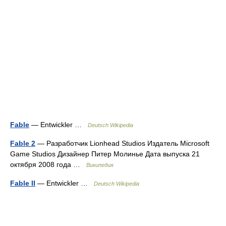
Fable
— Entwickler …
Deutsch Wikipedia
Fable 2
— Разработчик Lionhead Studios Издатель Microsoft
Game Studios Дизайнер Питер Молинье Дата выпуска 21
октября 2008 года …
Википедия
Fable II
— Entwickler …
Deutsch Wikipedia